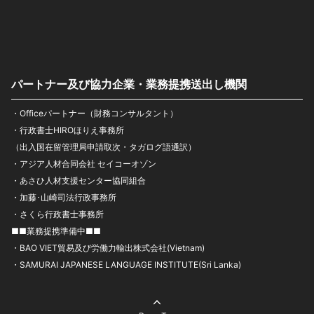
パートナー及び協力企業・業務提携送出し機関
・Officeパートナー（財務コンサルタント）
・行政書士HIROほりえ事務所
（出入国在留管理局申請取次・タガログ語通訳）
・アジア人材合同会社 セイコーオゾン
・あさひ人材支援センター協同組合
・加藤･山崎司法行政事務所
・さくら行政書士事務所
■■業務提携準備中■■
・BAO VIET貿易及び労働力輸出株式会社(Vietnam)
・SAMURAI JAPANESE LANGUAGE INSTITUTE(Sri Lanka)