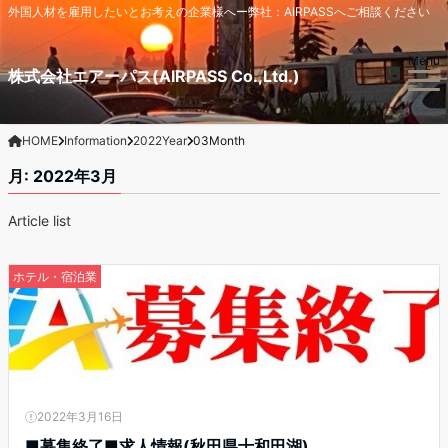
外国人材を雇用したいとお考えの企業様へー弊社：AIRPASSへご相談ください
Menu
株式会社エアーパス(AIRPASS Co.,Ltd.)
HOME
Information
2022Year
03Month
月:
2022年3月
Article list
ホテル・宿泊業
2022年3月16日
■募集終了■求人情報(秋田県十和田湖)