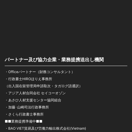
パートナー及び協力企業・業務提携送出し機関
・Officeパートナー（財務コンサルタント）
・行政書士HIROほりえ事務所
（出入国在留管理局申請取次・タガログ語通訳）
・アジア人材合同会社 セイコーオゾン
・あさひ人材支援センター協同組合
・加藤･山崎司法行政事務所
・さくら行政書士事務所
■■業務提携準備中■■
・BAO VIET貿易及び労働力輸出株式会社(Vietnam)