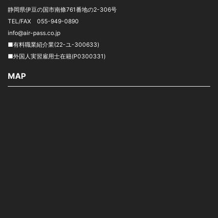
静岡県伊豆の国市南條761番地の2-306号
TEL/FAX 055-949-0890
info@air-pass.co.jp
■有料職業紹介業(22-ユ-300633)
■外国人実習雇用士在籍(P0300331)
MAP