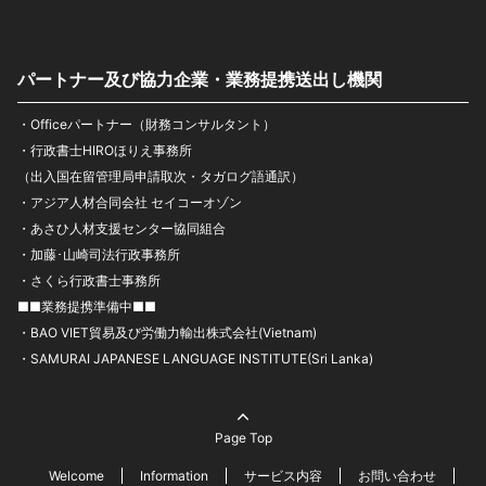
パートナー及び協力企業・業務提携送出し機関
・Officeパートナー（財務コンサルタント）
・行政書士HIROほりえ事務所
（出入国在留管理局申請取次・タガログ語通訳）
・アジア人材合同会社 セイコーオゾン
・あさひ人材支援センター協同組合
・加藤･山崎司法行政事務所
・さくら行政書士事務所
■■業務提携準備中■■
・BAO VIET貿易及び労働力輸出株式会社(Vietnam)
・SAMURAI JAPANESE LANGUAGE INSTITUTE(Sri Lanka)
Page Top
Welcome
Information
サービス内容
お問い合わせ