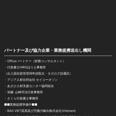
パートナー及び協力企業・業務提携送出し機関
・Officeパートナー（財務コンサルタント）
・行政書士HIROほりえ事務所
（出入国在留管理局申請取次・タガログ語通訳）
・アジア人材合同会社 セイコーオゾン
・あさひ人材支援センター協同組合
・加藤･山崎司法行政事務所
・さくら行政書士事務所
■■業務提携準備中■■
・BAO VIET貿易及び労働力輸出株式会社(Vietnam)