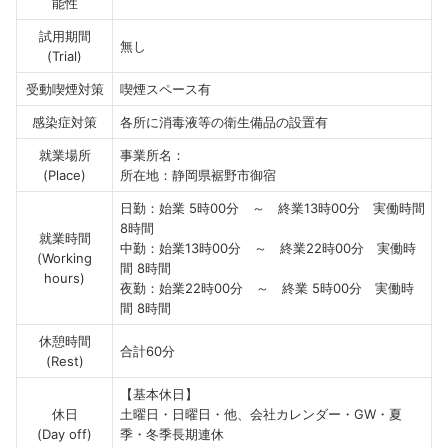
能性
試用期間
無し
(Trial)
受動喫煙対策
喫煙スペース有
感染症対策
各所に消毒液等の衛生備品の設置有
就業場所
事業所名：
(Place)
所在地：静岡県裾野市御宿
日勤：始業 5時00分 ～ 終業13時00分 実働時間
8時間
就業時間
中勤：始業13時00分 ～ 終業22時00分 実働時
(Working
間 8時間
hours)
夜勤：始業22時00分 ～ 終業 5時00分 実働時
間 8時間
休憩時間
合計60分
(Rest)
【基本休日】
休日
土曜日・日曜日・他、会社カレンダー・GW・夏
(Day off)
季・冬季長期連休