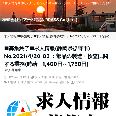
外国人材を雇用したいとお考えの企業様へー弊社：AIRPASSへご相談ください
Menu
株式会社エアーパス(AIRPASS Co.,Ltd.)
求人情報
■募集終了■求人情報(静岡県裾野市) No.2021/4/20-03 ：部品の製造・検査に関する業務(時給 1,400円～1,750円)
■募集終了■求人情報(静岡県裾野市)
No.2021/4/20-03 ：部品の製造・検査に関
する業務(時給 1,400円～1,750円)
求人募集中
2021年5月13日
求人情報
,
金属部品・附属品製造
工場勤務
,
求人情報
,
派遣社員
,
製造業
,
裾野市
airpass