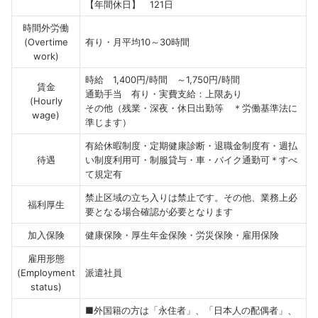
【年間休日】 121日
時間外労働
(Overtime
有り・月平均10～30時間
work)
時給 1,400円/時間 ～1,750円/時間
賃金
通勤手当 有り・実費支給：上限あり
(Hourly
その他（残業・深夜・休日出勤等 ＊労働基準法に
wage)
準じます）
有給休暇制度・定期健康診断・退職金制度有・週払
待遇
い制度利用可・制服貸与・車・バイク通勤可＊すべ
て規定有
禁止区域の立ち入りは禁止です。その他、業務上必
福利厚生
要となる場合確認が必要となります
加入保険
健康保険・厚生年金保険・労災保険・雇用保険
雇用形態
(Employment
派遣社員
status)
■外国籍の方は「永住者」、「日本人の配偶者」、