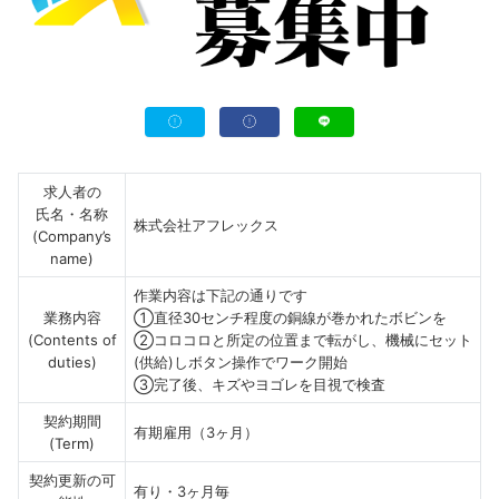
求人者の
氏名・名称
株式会社アフレックス
(Company’s
name)
作業内容は下記の通りです
業務内容
①直径30センチ程度の銅線が巻かれたボビンを
(Contents of
②コロコロと所定の位置まで転がし、機械にセット
duties)
(供給)しボタン操作でワーク開始
③完了後、キズやヨゴレを目視で検査
契約期間
有期雇用（3ヶ月）
(Term)
契約更新の可
有り・3ヶ月毎