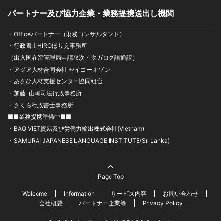
パートナー及び協力企業・業務提携送出し機関
・Officeパートナー（財務コンサルタント）
・行政書士HIROほりえ事務所
（出入国在留管理局申請取次・タガログ語通訳）
・アジア人材合同会社 セイコーオゾン
・あさひ人材支援センター協同組合
・加藤･山崎司法行政事務所
・さくら行政書士事務所
■■業務提携準備中■■
・BAO VIET貿易及び労働力輸出株式会社(Vietnam)
・SAMURAI JAPANESE LANGUAGE INSTITUTE(Sri Lanka)
Page Top
Welcome
Information
サービス内容
お問い合わせ
会社概要
パートナー企業等
Privacy Policy