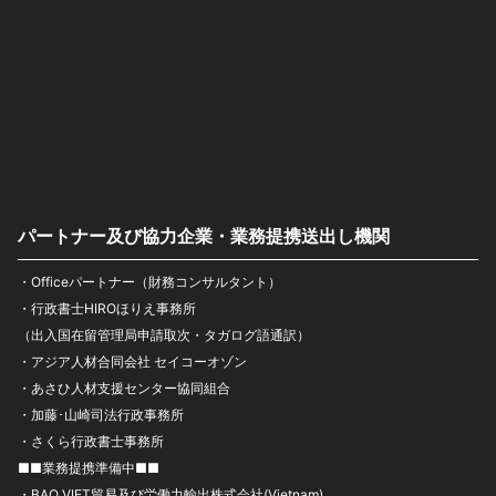
パートナー及び協力企業・業務提携送出し機関
・Officeパートナー（財務コンサルタント）
・行政書士HIROほりえ事務所
（出入国在留管理局申請取次・タガログ語通訳）
・アジア人材合同会社 セイコーオゾン
・あさひ人材支援センター協同組合
・加藤･山崎司法行政事務所
・さくら行政書士事務所
■■業務提携準備中■■
・BAO VIET貿易及び労働力輸出株式会社(Vietnam)