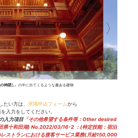
の神隠し
』の中に出てくるような趣ある建物
したい方は、
求職申込フォーム
から
項を入力をしてください。
の入力項目
「その他希望する条件等：Other desired
県十和田湖) No.2022/03/16-2 ：(特定技能：宿泊
レストランにおける接客サービス業務(月給150,000