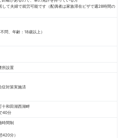
居して夫婦で就労可能です（配偶者は家族滞在ビザで週28時間の
不問、年齢：18歳以上）
煙所設置
染症対策実施済
町十和田湖西湖畔
で40分
働時間制
憩420分）