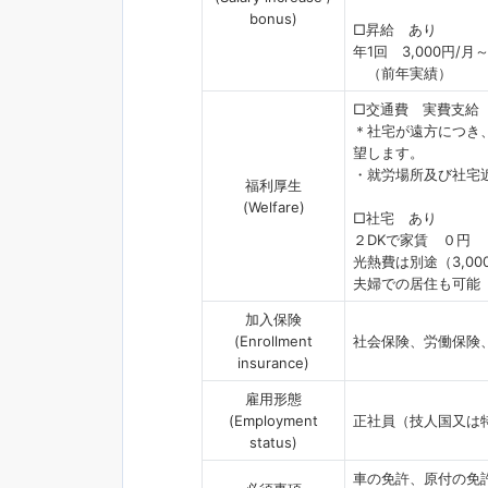
bonus)
□昇給 あり
年1回 3,000円/月～
（前年実績）
□交通費 実費支給
＊社宅が遠方につき
望します。
・就労場所及び社宅
福利厚生
(Welfare)
□社宅 あり
２DKで家賃 ０円
光熱費は別途（3,00
夫婦での居住も可能
加入保険
(Enrollment
社会保険、労働保険
insurance)
雇用形態
(Employment
正社員（技人国又は
status)
車の免許、原付の免