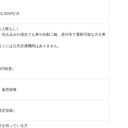
5,000円/月
（上限なし）
、住み込みの場合でも車や自動二輪、原付等で通勤可能な方を希
近くには公共交通機関はありません。
0円程度）
、雇用保険
特定技能）
許を持っている方