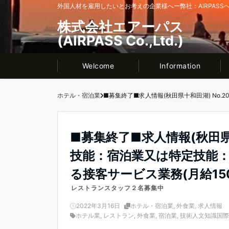
外国人材を雇用したいとお考えの企業様へー弊社：AIRPASS
株式会社エアーパス
(AIRPASS Co.,Ltd.)
Welcome
Information
ホテル・宿泊業
■募集終了■求人情報(秋田県十和田
技能：宿泊業又は特定技能
る接客サービス業務(月給150
レストランスタッフ２名募集中
2022年3月16日
ホテル・宿泊業
,
外食業
,
求人情報
ホテル業
,
レストラン
,
外食業
,
宿泊業
,
技術人文知識国際