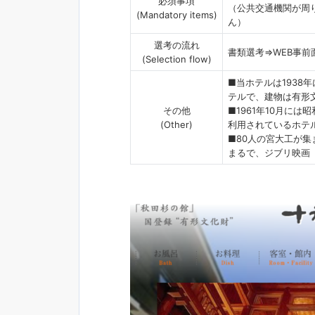
必須事項
（公共交通機関が周
(Mandatory items)
ん）
選考の流れ
書類選考⇒WEB事前
(Selection flow)
■当ホテルは1938
テルで、建物は有形
その他
■1961年10月に
(Other)
利用されているホテ
■80人の宮大工が
まるで、ジブリ映画