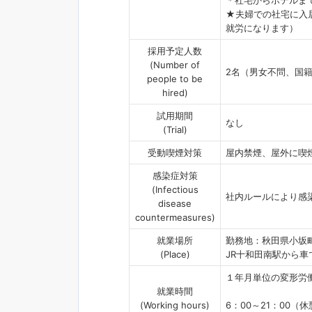
★夫婦での社宅に入
就労になります）
採用予定人数
(Number of
2名（男女不問、国籍
people to be
hired)
試用期間
なし
(Trial)
受動喫煙対策
屋内禁煙、屋外に喫
感染症対策
(Infectious
社内ルールにより感
disease
countermeasures)
就業場所
勤務地：秋田県小坂
(Place)
JR十和田南駅から車
１年月単位の変形労
就業時間
(Working hours)
6：00～21：00（休