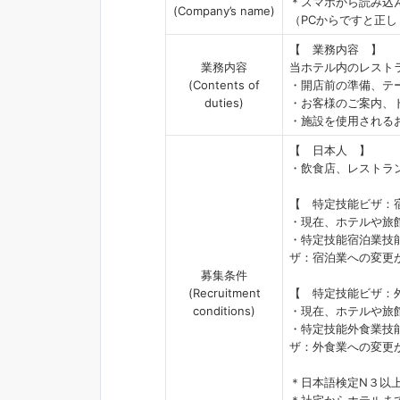
＊スマホから読み込
(Company’s name)
（PCからですと正
【 業務内容 】
業務内容
当ホテル内のレスト
(Contents of
・開店前の準備、テ
duties)
・お客様のご案内、
・施設を使用される
【 日本人 】
・飲食店、レストラ
【 特定技能ビザ：
・現在、ホテルや旅
・特定技能宿泊業技
ザ：宿泊業への変更
募集条件
(Recruitment
【 特定技能ビザ：
conditions)
・現在、ホテルや旅
・特定技能外食業技
ザ：外食業への変更
＊日本語検定N３以
＊社宅からホテルま