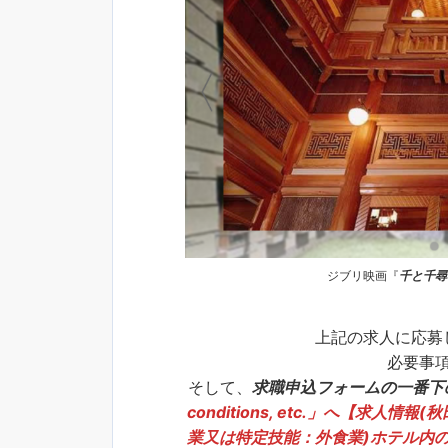
ジブリ映画『
千と千尋
上記の求人に応募
必要事
そして、
求職申込フォームの一番下
conditions, etc.」へ【
求人情報(秋田
業又は特定技能：外食業)ホテル内の