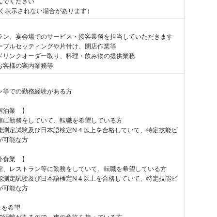
んでください
しく表示されない場合があります）
ラン、宴会場でのサービス・接客業務を担当していただきます
ーブルセッティングや片付け、閉店作業等
ドリンクオーダー取り、料理・飲み物の提供業務
お客様の案内業務等
ン等での勤務経験がある方
宿泊業 】
館に勤務をしていて、転職を希望している方
能測定試験及び日本語検定N４以上を合格していて、特定技能ビ
が可能な方
外食業 】
館、レストラン等に勤務をしていて、転職を希望している方
能測定試験及び日本語検定N４以上を合格していて、特定技能ビ
が可能な方
上を希望
で距離があるので、車の免許を持っている方