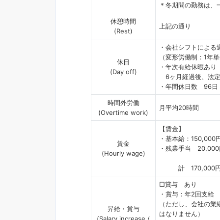
＊冬期間の勤務は、
休憩時間
上記の通り
(Rest)
・会社シフトによる
（変形労働制：1年単
休日
・年次有給休暇あり
(Day off)
6ヶ月経過後、法定年
・年間休日数 96日
時間外労働
月平均20時間
(Overtime work)
【賃金】
・基本給：150,000
賃金
・残業手当 20,000
(Hourly wage)
計 170,000円～
□賞与 あり
・賞与：年2回支給
（ただし、会社の業
昇給・賞与
はなりません）
(Salary increase /