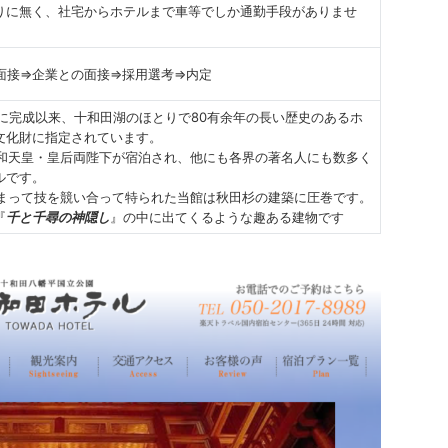
りに無く、社宅からホテルまで車等でしか通勤手段がありませ
面接⇒企業との面接⇒採用選考⇒内定
年に完成以来、十和田湖のほとりで80有余年の長い歴史のあるホ
文化財に指定されています。
は昭和天皇・皇后両陛下が宿泊され、他にも各界の著名人にも数多く
ルです。
集まって技を競い合って特られた当館は秋田杉の建築に圧巻です。
『
千と千尋の神隠し
』の中に出てくるような趣ある建物です