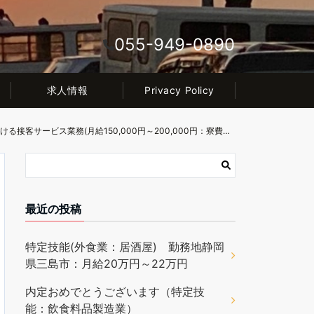
055-949-0890
求人情報
Privacy Policy
■募集終了■求人情報(秋田県十和田湖) No.2022/03/16-2 ：(特定技能：宿泊業又は特定技能：外食業)ホテル内のレストランにおける接客サービス業務(月給150,000円～200,000円：寮費０円）
最近の投稿
特定技能(外食業：居酒屋) 勤務地静岡
県三島市：月給20万円～22万円
内定おめでとうございます（特定技
能：飲食料品製造業）