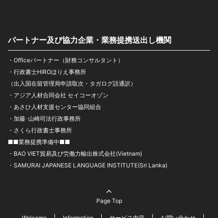
パートナー及び協力企業・業務提携送出し機関
・Officeパートナー（財務コンサルタント）
・行政書士HIROほりえ事務所
（出入国在留管理局申請取次・タガログ語通訳）
・アジア人材合同会社 セイコーオゾン
・あさひ人材支援センター協同組合
・加藤･山崎司法行政事務所
・さくら行政書士事務所
■■業務提携準備中■■
・BAO VIET貿易及び労働力輸出株式会社(Vietnam)
・SAMURAI JAPANESE LANGUAGE INSTITUTE(Sri Lanka)
Page Top
Welcome
Information
サービス内容
お問い合わせ