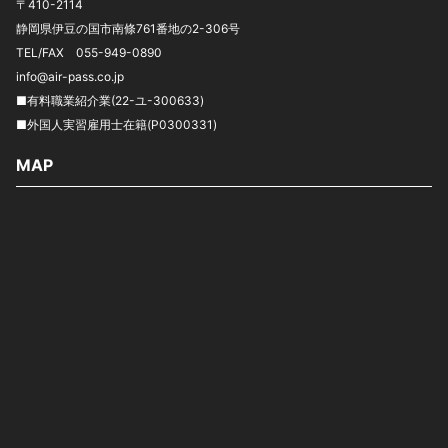
〒410-2114
静岡県伊豆の国市南條761番地の2-306号
TEL/FAX 055-949-0890
info@air-pass.co.jp
■有料職業紹介業(22-ユ-300633)
■外国人実習雇用士在籍(P0300331)
MAP