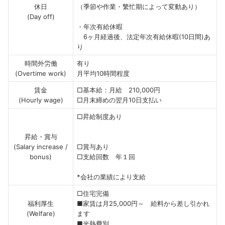
休日
（季節や作業・繁忙期によって変動あり）
(Day off)
・年次有給休暇
6ヶ月経過後、法定年次有給休暇(10日間)あ
り
時間外労働
有り
(Overtime work)
月平均10時間程度
賃金
□基本給：月給 210,000円
(Hourly wage)
□月末締めの翌月10日支払い
□昇給制度あり
昇給・賞与
(Salary increase /
□賞与あり
bonus)
□支給回数 年１回
*会社の業績により支給
□住宅完備
福利厚生
■家賃は月25,000円～ 給料から差し引かれ
(Welfare)
ます
■光熱費別