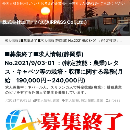
外国人材を雇用したいとお考えの企業様へー弊社：AIRPASSへご相談ください
Menu
株式会社エアーパス(AIRPASS Co.,Ltd.)
求人情報
■募集終了■求人情報(静岡県) No.2021/9/03-01 ：(特定技能：農業)レタス・キャベツ等の栽培・収穫に関する業務(月給 190,000円～240,000円)
■募集終了■求人情報(静岡県)
No.2021/9/03-01 ：(特定技能：農業)レタ
ス・キャベツ等の栽培・収穫に関する業務(月
給 190,000円～240,000円)
求人募集中：ネパール人、スリランカ人で特定技能(農業)：耕種農業
のビザを有する外国人労働者を募集しています。
2021年9月3日
求人情報
,
農業
求人情報
,
特定技能
,
農業
airpass