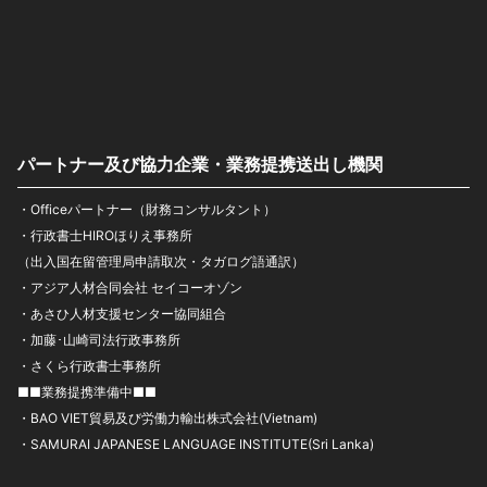
パートナー及び協力企業・業務提携送出し機関
・Officeパートナー（財務コンサルタント）
・行政書士HIROほりえ事務所
（出入国在留管理局申請取次・タガログ語通訳）
・アジア人材合同会社 セイコーオゾン
・あさひ人材支援センター協同組合
・加藤･山崎司法行政事務所
・さくら行政書士事務所
■■業務提携準備中■■
・BAO VIET貿易及び労働力輸出株式会社(Vietnam)
・SAMURAI JAPANESE LANGUAGE INSTITUTE(Sri Lanka)