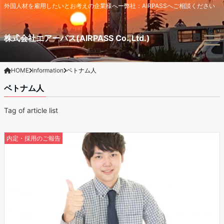
外国人材を雇用したいとお考えの企業様へー弊社：AIRPASSへご相談ください
Menu
株式会社エアーパス(AIRPASS Co.,Ltd.)
HOME
Information
ベトナム人
ベトナム人
Tag of article list
内定・採用のご報告