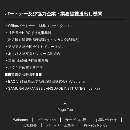
パートナー及び協力企業・業務提携送出し機関
・Officeパートナー（財務コンサルタント）
・行政書士HIROほりえ事務所
（出入国在留管理局申請取次・タガログ語通訳）
・アジア人材合同会社 セイコーオゾン
・あさひ人材支援センター協同組合
・加藤･山崎司法行政事務所
・さくら行政書士事務所
■■業務提携準備中■■
・BAO VIET貿易及び労働力輸出株式会社(Vietnam)
・SAMURAI JAPANESE LANGUAGE INSTITUTE(Sri Lanka)
Page Top
Welcome
Information
サービス内容
お問い合わせ
会社概要
パートナー企業等
Privacy Policy