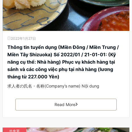
2022年1月27日
Thông tin tuyển dụng (Miền Đông / Miền Trung /
Miền Tây Shizuoka) Số 2022/01 / 21-01-01: (Kỹ
năng cụ thể: Nhà hàng) Phục vụ khách hàng tại
sảnh và các công việc phụ tại nhà hàng (lương
tháng từ 227.000 Yên)
求人者の氏名・名称(Company’s name) Nội dung
Read More
外食業