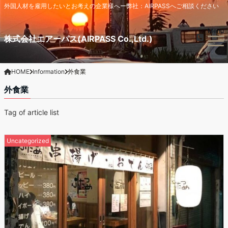
外国人材を雇用したいとお考えの企業様へー弊社：AIRPASSへご相談ください
Menu
株式会社エアーパス(AIRPASS Co.,Ltd.)
HOME
Information
外食業
外食業
Tag of article list
Uncategorized