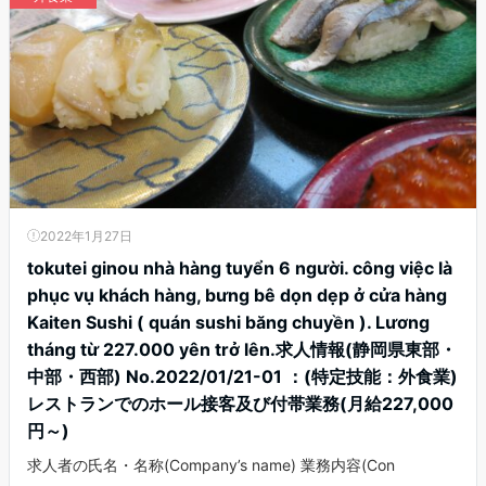
2022年1月27日
tokutei ginou nhà hàng tuyển 6 người. công việc là
phục vụ khách hàng, bưng bê dọn dẹp ở cửa hàng
Kaiten Sushi ( quán sushi băng chuyền ). Lương
tháng từ 227.000 yên trở lên.求人情報(静岡県東部・
中部・西部) No.2022/01/21-01 ：(特定技能：外食業)
レストランでのホール接客及び付帯業務(月給227,000
円～)
求人者の氏名・名称(Company’s name) 業務内容(Con