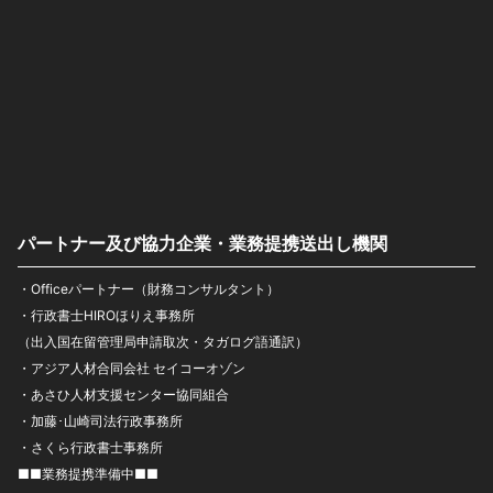
パートナー及び協力企業・業務提携送出し機関
・Officeパートナー（財務コンサルタント）
・行政書士HIROほりえ事務所
（出入国在留管理局申請取次・タガログ語通訳）
・アジア人材合同会社 セイコーオゾン
・あさひ人材支援センター協同組合
・加藤･山崎司法行政事務所
・さくら行政書士事務所
■■業務提携準備中■■