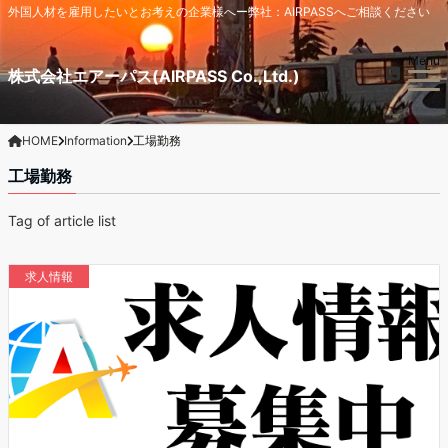
外国人材を雇用したいとお考えの企業様へー弊社：AIRPASSへご相談ください
Menu
株式会社エアーパス(AIRPASS Co.,Ltd.)
HOME
Information
工場勤務
工場勤務
Tag of article list
求人情報