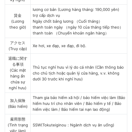
lương cơ bản (Lương hàng tháng: 190,000 yên)
賃金
trợ cấp dịch vụ
(Lương
Ngày chốt bảng lương （Cuối tháng）
theo giờ)
thanh toán ngày （ngày 10 của tháng tiếp theo）
thanh toán （Chuyển khoản ngân hàng）
アクセス
Xe hơi, xe đạp, xe đạp, đi bộ.
(Truy cập)
退職に関す
る事項
Thủ tục nghỉ hưu vì lý do cá nhân (Cần thông báo
(Các mặt
cho chủ tịch hoặc quản lý cửa hàng, v.v. không
hàng ẩn
dưới 30 trước khi nghỉ hưu)
chứa sự
nghỉ hưu)
Tham gia bảo hiểm xã hội / bảo hiểm việc làm (Bảo
加入保険
hiểm hưu trí cho nhân viên / Bảo hiểm y tế / Bảo
(Bảo hiểm)
hiểm việc làm / Bảo hiểm tai nạn lao động)
雇用形態
(Tình trạng
SSW(Tokuteiginou：Ngành dịch vụ ăn uống)
việc làm)