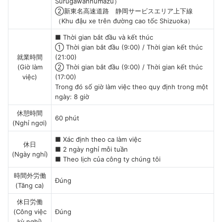
Surugawannumazu）
②新東名高速道路 静岡サービスエリア上下線
（Khu đậu xe trên đường cao tốc Shizuoka）
■ Thời gian bắt đầu và kết thúc
① Thời gian bắt đầu (9:00) / Thời gian kết thúc
就業時間
(21:00)
(Giờ làm
② Thời gian bắt đầu (9:00) / Thời gian kết thúc
việc)
(17:00)
Trong đó số giờ làm việc theo quy định trong một
ngày: 8 giờ
休憩時間
60 phút
(Nghỉ ngơi)
■ Xác định theo ca làm việc
休日
■ 2 ngày nghỉ mỗi tuần
(Ngày nghỉ)
■ Theo lịch của công ty chúng tôi
時間外労働
Đúng
(Tăng ca)
休日労働
(Công việc
Đúng
kỳ nghỉ)