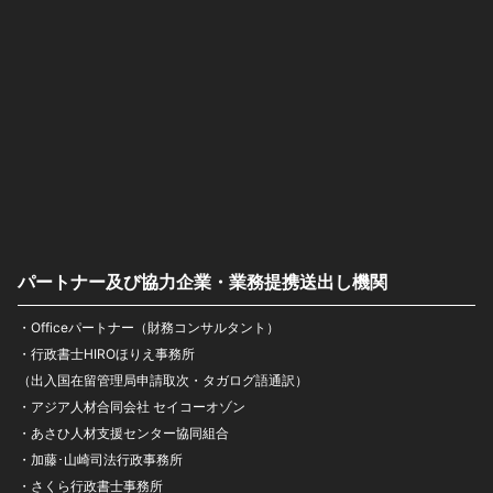
パートナー及び協力企業・業務提携送出し機関
・Officeパートナー（財務コンサルタント）
・行政書士HIROほりえ事務所
（出入国在留管理局申請取次・タガログ語通訳）
・アジア人材合同会社 セイコーオゾン
・あさひ人材支援センター協同組合
・加藤･山崎司法行政事務所
・さくら行政書士事務所