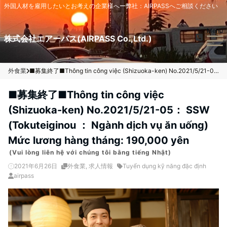
外国人材を雇用したいとお考えの企業様へー弊社：AIRPASSへご相談ください
Menu
株式会社エアーパス(AIRPASS Co.,Ltd.)
外食業
■募集終了■Thông tin công việc (Shizuoka-ken) No.2021/5/21-05： SSW (Tokuteiginou ： Ngành dịch vụ ăn uống) Mức lương hàng tháng: 190,000 yên
■募集終了■Thông tin công việc
(Shizuoka-ken) No.2021/5/21-05： SSW
(Tokuteiginou ： Ngành dịch vụ ăn uống)
Mức lương hàng tháng: 190,000 yên
(Vui lòng liên hệ với chúng tôi bằng tiếng Nhật)
2021年6月26日
外食業
,
求人情報
Tuyển dụng kỹ năng đặc định
airpass